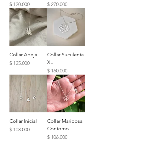
Precio
Precio
$ 120.000
$ 270.000
Collar Abeja
Collar Suculenta
XL
Precio
$ 125.000
Precio
$ 160.000
Collar Inicial
Collar Mariposa
Contorno
Precio
$ 108.000
Precio
$ 106.000