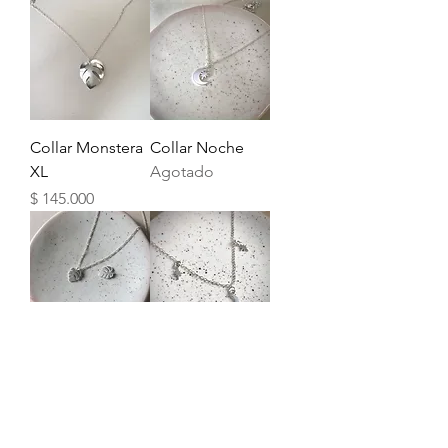
Collar Monstera
Collar Noche
XL
Agotado
Precio
$ 145.000
Collar Monstera
Collar Night Sky
Mini
Agotado
Precio
$ 106.000