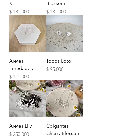
XL
Blossom
Precio
Precio
$ 130.000
$ 130.000
Aretes
Topos Loto
Enredadera
Precio
$ 95.000
Precio
$ 110.000
Aretes Lily
Colgantes
Cherry Blossom
Precio
$ 250.000