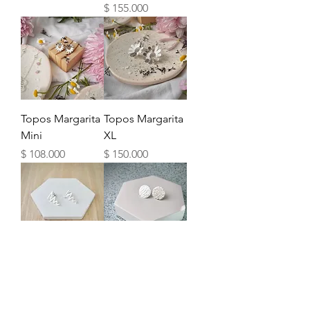
Precio
$ 155.000
Topos Margarita
Topos Margarita
Mini
XL
Precio
Precio
$ 108.000
$ 150.000
Topos Zigzag
Topos Disco
Martillado
Precio
$ 98.000
Precio
$ 108.000