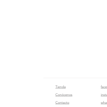
Tienda
fac
Conócenos
ins
Contacto
wha