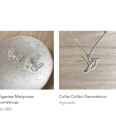
Vista rápida
Vista rápida
lgantes Mariposas
Collar Colibrí Geométrico
ométricas
Agotado
ecio
167.000