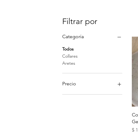
Filtrar por
Categoría
Todos
Collares
Aretes
Precio
125.000 COP
167.000 COP
Co
Ge
Pr
$ 